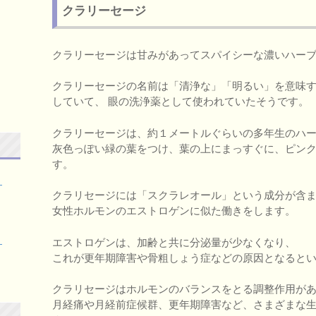
クラリーセージ
クラリーセージは甘みがあってスパイシーな濃いハー
クラリーセージの名前は「清浄な」「明るい」を意味
していて、 眼の洗浄薬として使われていたそうです。
クラリーセージは、約１メートルぐらいの多年生のハ
灰色っぽい緑の葉をつけ、葉の上にまっすぐに、ピン
す。
！
クラリセージには「スクラレオール」という成分が含
女性ホルモンのエストロゲンに似た働きをします。
！
エストロゲンは、加齢と共に分泌量が少なくなり、
これが更年期障害や骨粗しょう症などの原因となると
クラリセージはホルモンのバランスをとる調整作用が
月経痛や月経前症候群、更年期障害など、さまざまな