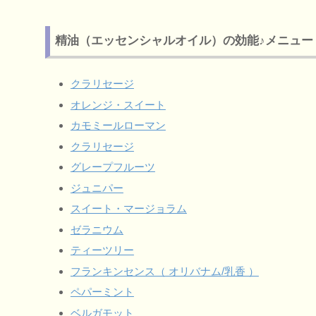
精油（エッセンシャルオイル）の効能♪メニュー
クラリセージ
オレンジ・スイート
カモミールローマン
クラリセージ
グレープフルーツ
ジュニパー
スイート・マージョラム
ゼラニウム
ティーツリー
フランキンセンス（ オリバナム/乳香 ）
ペパーミント
ベルガモット